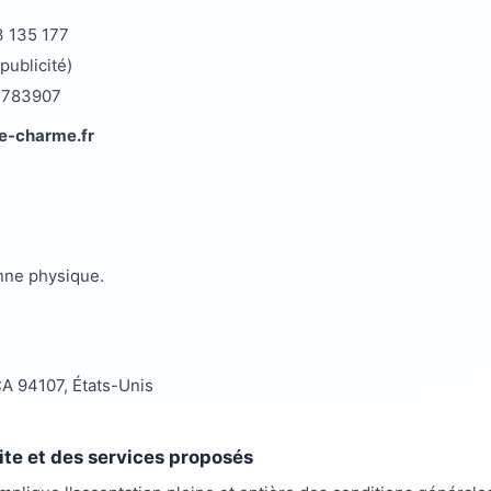
3 135 177
publicité)
73783907
te-charme.fr
onne physique.
CA 94107, États-Unis
site et des services proposés