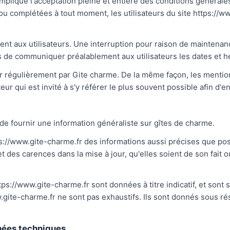
 implique l'acceptation pleine et entière des conditions générales
 ou complétées à tout moment, les utilisateurs du site https://w
nt aux utilisateurs. Une interruption pour raison de maintenan
rs de communiquer préalablement aux utilisateurs les dates et he
our régulièrement par Gite charme. De la même façon, les mentio
eur qui est invité à s'y référer le plus souvent possible afin d
 de fournir une information généraliste sur gîtes de charme.
ps://www.gite-charme.fr des informations aussi précises que poss
des carences dans la mise à jour, qu'elles soient de son fait ou 
ps://www.gite-charme.fr sont données à titre indicatif, et sont s
w.gite-charme.fr ne sont pas exhaustifs. Ils sont donnés sous r
nnées techniques