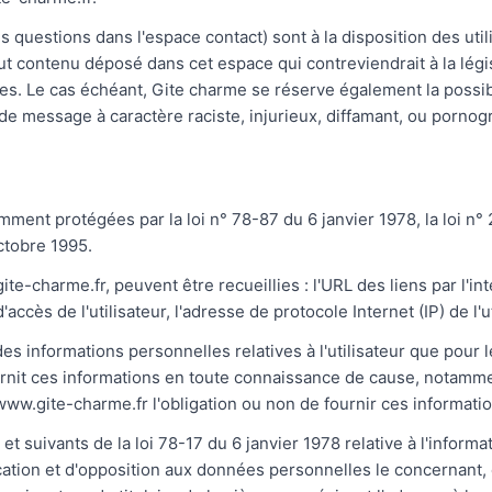
s questions dans l'espace contact) sont à la disposition des util
 contenu déposé dans cet espace qui contreviendrait à la législ
ées. Le cas échéant, Gite charme se réserve également la possibi
de message à caractère raciste, injurieux, diffamant, ou pornogra
ent protégées par la loi n° 78-87 du 6 janvier 1978, la loi n° 
ctobre 1995.
.gite-charme.fr, peuvent être recueillies : l'URL des liens par l'i
accès de l'utilisateur, l'adresse de protocole Internet (IP) de l'ut
es informations personnelles relatives à l'utilisateur que pour 
fournit ces informations en toute connaissance de cause, notamme
://www.gite-charme.fr l'obligation ou non de fournir ces informati
suivants de la loi 78-17 du 6 janvier 1978 relative à l'informati
ification et d'opposition aux données personnelles le concernant