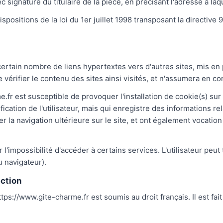
 signature du titulaire de la pièce, en précisant l'adresse à la
ositions de la loi du 1er juillet 1998 transposant la directive 9
certain nombre de liens hypertextes vers d'autres sites, mis en 
e vérifier le contenu des sites ainsi visités, et n'assumera en 
.fr est susceptible de provoquer l'installation de cookie(s) sur l
tification de l'utilisateur, mais qui enregistre des informations r
ter la navigation ultérieure sur le site, et ont également vocat
r l'impossibilité d'accéder à certains services. L'utilisateur peu
u navigateur).
iction
 https://www.gite-charme.fr est soumis au droit français. Il est fai