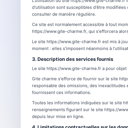
L'utilisation du site https://www.gite-charme.fr
d'utilisation sont susceptibles d'être modifiées
consulter de manière régulière.
Ce site est normalement accessible à tout mome
https://www.gite-charme.fr, qui s'efforcera alo
Le site https://www.gite-charme.fr est mis à j
moment : elles s'imposent néanmoins à l'utilisat
3. Description des services fournis
Le site https://www.gite-charme.fr a pour objet
Gite charme s'efforce de fournir sur le site htt
responsable des omissions, des inexactitudes et 
fournissent ces informations.
Toutes les informations indiquées sur le site htt
renseignements figurant sur le site https://ww
depuis leur mise en ligne.
4. Limitations contractuelles sur les do