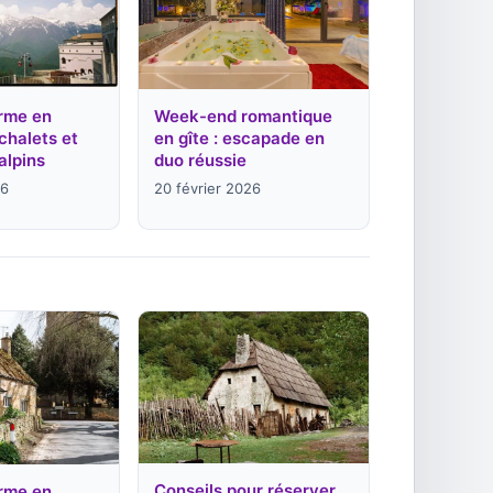
Week-end romantique
rme en
en gîte : escapade en
chalets et
duo réussie
alpins
20 février 2026
26
Conseils pour réserver
rme en