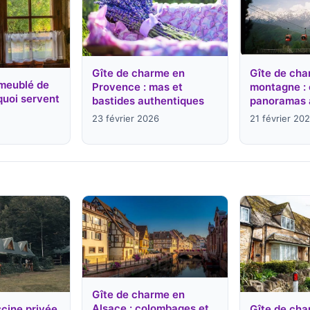
Gîte de charme en
Gîte de cha
meublé de
Provence : mas et
montagne : 
quoi servent
bastides authentiques
panoramas 
23 février 2026
21 février 20
Gîte de charme en
Alsace : colombages et
scine privée
Gîte de cha