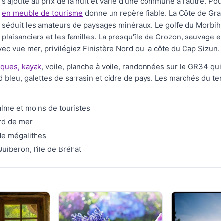
s'ajoute au prix de la nuit et varie d'une commune à l'autre. 
en meublé de tourisme
donne un repère fiable. La Côte de Gran
séduit les amateurs de paysages minéraux. Le golfe du Morbihan
plaisanciers et les familles. La presqu'île de Crozon, sauvage
ec vue mer, privilégiez Finistère Nord ou la côte du Cap Sizun.
tiques, kayak
, voile, planche à voile, randonnées sur le GR34 qui l
d bleu, galettes de sarrasin et cidre de pays. Les marchés du t
alme et moins de touristes
rd de mer
 de mégalithes
uiberon, l'île de Bréhat